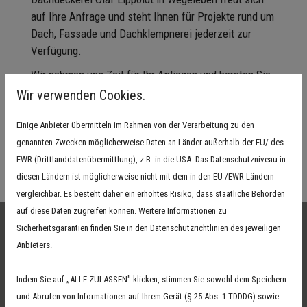
auf Ihre Anfrage und steht Ihnen für Projekte rund um
Dach, Fassade und Dachklempnerei jederzeit zur
Verfügung.
Wir nehmen uns Zeit für Ihr Anliegen und beraten Sie
individuell – ob Neubau, Sanierung oder Reparatur.
Wir verwenden Cookies.
Einige Anbieter übermitteln im Rahmen von der Verarbeitung zu den
Jetzt anrufen
genannten Zwecken möglicherweise Daten an Länder außerhalb der EU/ des
EWR (Drittlanddatenübermittlung), z.B. in die USA. Das Datenschutzniveau in
Zum Kontaktformular
diesen Ländern ist möglicherweise nicht mit dem in den EU-/EWR-Ländern
vergleichbar. Es besteht daher ein erhöhtes Risiko, dass staatliche Behörden
auf diese Daten zugreifen können. Weitere Informationen zu
Sicherheitsgarantien finden Sie in den Datenschutzrichtlinien des jeweiligen
Kontaktformular
Anbieters.
Indem Sie auf „ALLE ZULASSEN" klicken, stimmen Sie sowohl dem Speichern
03 
und Abrufen von Informationen auf Ihrem Gerät (§ 25 Abs. 1 TDDDG) sowie