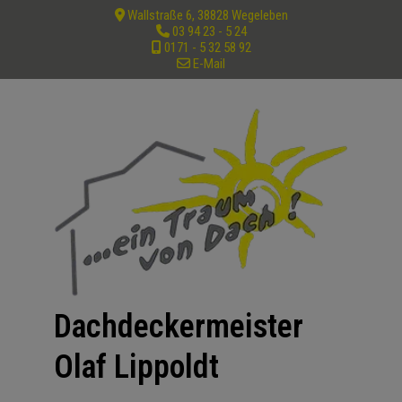
Wallstraße 6, 38828 Wegeleben
03 94 23 - 5 24
0171 - 5 32 58 92
E-Mail
Dachdeckermeister
Olaf Lippoldt