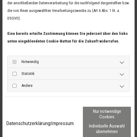
der anschließenden Datenverarbeitung für die nachfolgend dargestellten bzw.
017
die von Ihnen ausgewählten Verarbeitungszwecke zu (Art 6 Abs. 1 lit. a.
DSGVO).
E-M
Eine bereits erteilte Zustimmung können Sie jederzeit über den links
Ins
unten eingeblendeten Cookie-Button für die Zukunft widerrufen.
Fac
Notwendig
Statistik
Andere
Um welches Bauprojekt handelt es sich?
Nur notwendige
Cookies
Zeitrahmen Ihres Bauprojekts
Datenschutzerklärung
Impressum
|
Individuelle Auswahl
übernehmen