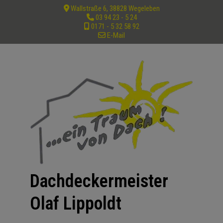
Wallstraße 6, 38828 Wegeleben
03 94 23 - 5 24
0171 - 5 32 58 92
E-Mail
Dachdeckermeister
Olaf Lippoldt