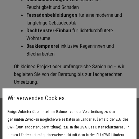
Feuchtigkeit und Schäden
Fassadenbekleidungen
für eine moderne und
langlebige Gebäudeoptik
Dachfenster-Einbau
für lichtdurchflutete
Wohnräume
Bauklempnerei
inklusive Regenrinnen und
Blecharbeiten
Ob kleines Projekt oder umfangreiche Sanierung – wir
begleiten Sie von der Beratung bis zur fachgerechten
Umsetzung.
Wir verwenden Cookies.
Einige Anbieter übermitteln im Rahmen von der Verarbeitung zu den
genannten Zwecken möglicherweise Daten an Länder außerhalb der EU/ des
EWR (Drittlanddatenübermittlung), z.B. in die USA. Das Datenschutzniveau in
diesen Ländern ist möglicherweise nicht mit dem in den EU-/EWR-Ländern