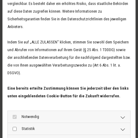
vergleichbar. Es besteht daher ein erhöhtes Risiko, dass staatliche Behörden
auf diese Daten zugreifen können. Weitere Informationen zu
Sicherheitsgarantien finden Sie in den Datenschutzrichtlinien des jeweiligen
Anbieters.
Indem Sie auf „ALLE ZULASSEN" klicken, stimmen Sie sowohl dem Speichern
03 
und Abrufen von Informationen auf Ihrem Gerät (§ 25 Abs. 1 TDDDG) sowie
der anschließenden Datenverarbeitung für die nachfolgend dargestellten bzw.
017
die von Ihnen ausgewählten Verarbeitungszwecke zu (Art 6 Abs. 1 lit. a.
Ihr Vorteil mit einem Meisterbetrieb in der
DSGVO).
Nähe
E-M
Als regionaler Dachdecker für Halberstadt kennen wir
Eine bereits erteilte Zustimmung können Sie jederzeit über den links
die Anforderungen der Häuser in der Region genau.
Ins
unten eingeblendeten Cookie-Button für die Zukunft widerrufen.
Unsere Kunden profitieren von:
Fac
Notwendig
Persönlicher Beratung direkt vor Ort
Statistik
Traditionellem Handwerk kombiniert mit moderner