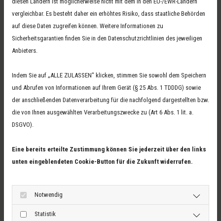
diesen Ländern ist möglicherweise nicht mit dem in den EU-/EWR-Ländern
vergleichbar. Es besteht daher ein erhöhtes Risiko, dass staatliche Behörden
auf diese Daten zugreifen können. Weitere Informationen zu
Sicherheitsgarantien finden Sie in den Datenschutzrichtlinien des jeweiligen
Anbieters.
Indem Sie auf „ALLE ZULASSEN" klicken, stimmen Sie sowohl dem Speichern
03 
und Abrufen von Informationen auf Ihrem Gerät (§ 25 Abs. 1 TDDDG) sowie
der anschließenden Datenverarbeitung für die nachfolgend dargestellten bzw.
Warum wir Ihr Dachdecker in der Börde
017
die von Ihnen ausgewählten Verarbeitungszwecke zu (Art 6 Abs. 1 lit. a.
sind
DSGVO).
E-M
Mit unserer Nähe zur Börde sind wir schnell bei Ihnen
Eine bereits erteilte Zustimmung können Sie jederzeit über den links
vor Ort.
Ins
unten eingeblendeten Cookie-Button für die Zukunft widerrufen.
Als regionaler Fachbetrieb profitieren Sie von:
Fac
Notwendig
Persönlicher Betreuung direkt am Objekt
Statistik
Langjähriger Erfahrung im Dachdeckerhandwerk