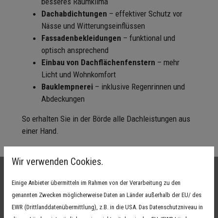
besseres Raumklima
Dachabdichtungen
– effektiver Schutz vor
Nässe und Witterungseinflüssen
Fassadenbekleidungen
– funktional und
optisch ansprechend
Einbau von Dachflächenfenstern
– mehr
Licht und Wohnkomfort
Bauklempnerei
– inklusive Regenrinnen und
Abdeckungen
So erhalten Sie in der Börde alle Dachleistungen aus
einer Hand.
Wir verwenden Cookies.
Einige Anbieter übermitteln im Rahmen von der Verarbeitung zu den
genannten Zwecken möglicherweise Daten an Länder außerhalb der EU/ des
EWR (Drittlanddatenübermittlung), z.B. in die USA. Das Datenschutzniveau in