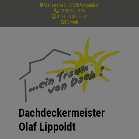
Wallstraße 6, 38828 Wegeleben
03 94 23 - 5 24
0171 - 5 32 58 92
E-Mail
Dachdeckermeister
Olaf Lippoldt