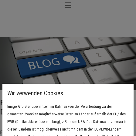
Wir verwenden Cookies.
Profi-Tipps für ein sicheres, langlebiges
Einige Anbieter übermitteln im Rahmen von der Verarbeitung zu den
Dach vom Experten
genannten Zwecken möglicherweise Daten an Länder außerhalb der EU/ des
17. November 2025
EWR (Drittlanddatenübermittlung), z.B. in die USA. Das Datenschutzniveau in
diesen Ländern ist möglicherweise nicht mit dem in den EU-/EWR-Ländern
Ein stabiles und gepflegtes Dach ist weit mehr als nur ein Schutz