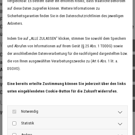
vergleichbar. Es besteht daher ein erhöhtes Risiko, dass staatliche Behörden
vor Wind und Wetter. Es trägt entscheidend zur Wertsteigerung
auf diese Daten zugreifen können. Weitere Informationen zu
Ihrer Immobilie und zum Wohnkomfort bei. Mit unserem Dach &
Sicherheitsgarantien finden Sie in den Datenschutzrichtlinien des jeweiligen
Fach Ratgeber möchten wir Ihnen zeigen, warum professionelle
Anbieters.
Dacharbeiten unverzichtbar sind und welche Leistungen wir für Sie
übernehmen.
Indem Sie auf „ALLE ZULASSEN" klicken, stimmen Sie sowohl dem Speichern
Warum das Dach so wichtig ist
03 
und Abrufen von Informationen auf Ihrem Gerät (§ 25 Abs. 1 TDDDG) sowie
der anschließenden Datenverarbeitung für die nachfolgend dargestellten bzw.
Das Dach schützt nicht nur vor Regen, Schnee und Sturm, sondern
017
die von Ihnen ausgewählten Verarbeitungszwecke zu (Art 6 Abs. 1 lit. a.
auch vor Energieverlust. Bereits kleine Schäden an Ziegeln,
DSGVO).
Abdichtungen oder der Dämmung können hohe Folgekosten
E-M
verursachen. Eine regelmäßige Inspektion und fachgerechte
Eine bereits erteilte Zustimmung können Sie jederzeit über den links
Wartung sind daher entscheidend, um die Lebensdauer Ihres
Ins
unten eingeblendeten Cookie-Button für die Zukunft widerrufen.
Daches zu verlängern.
Unsere Leistungen im Überblick
Fac
Notwendig
Wir bieten Ihnen umfassende Dienstleistungen rund ums Dach:
Dachsanierungen für Alt- und Neubauten
Statistik
Reparaturen bei Sturmschäden oder Undichtigkeiten
Andere