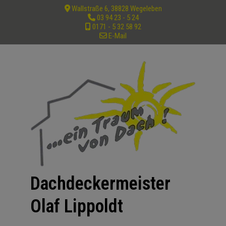
Wallstraße 6, 38828 Wegeleben
03 94 23 - 5 24
0171 - 5 32 58 92
E-Mail
Dachdeckermeister
Olaf Lippoldt